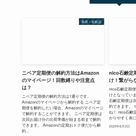
美容・化粧品
ニベア定期便の解約方法はAmazon
nico石鹸
のマイページ！回数縛りや注意点
け！繋がら
は？
nico石鹸定
けとなっています
ニベア定期便の解約方法は1通りです。
石鹸定期便は次
Amazonのマイページから解約する ニベア定
約できます。 
期便を解約したい場合、Amazonのマイページ
ね！ nico
で解約することができます。 ニベア定期便は
かりやすく表に
次回お届け分の出荷準備が始まる前まで解約
できます。 Amazonの定期おトク便だから解
2025年6月3日
約...