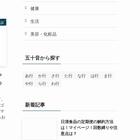
健康
生活
粧品
美容・化粧品
五十音から探す
や
あ行
か行
さ行
た行
な行
は行
ま行
わ
や行
ら行
わ行
す。
新着記事
マゴ
タマ
らお
日清食品の定期便の解約方法
便
は！マイページ！回数縛りや注
意点は？