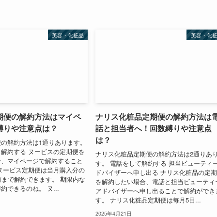
美容・化粧品
美容・化
期便の解約方法はマイペ
ナリス化粧品定期便の解約方法は
縛りや注意点は？
話と担当者へ！回数縛りや注意点
は？
の解約方法は1通りあります。
解約する ヌービスの定期便を
ナリス化粧品定期便の解約方法は2通りあ
合、マイページで解約すること
す。 電話をして解約する 担当ビューティ
ヌービス定期便は当月購入分の
ドバイザーへ申し出る ナリス化粧品の定
前まで解約できます。 期限内な
を解約したい場合、電話と担当ビューティ
できるのね。 ヌ...
アドバイザーへ申し出ることで解約ができ
す。 ナリス化粧品定期便は毎月5日...
2025年4月21日