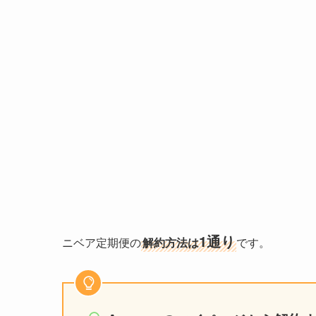
1通り
ニベア定期便の
解約方法は
です。