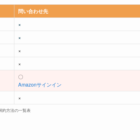
問い合わせ先
×
×
×
×
〇
Amazonサインイン
×
解約方法の一覧表