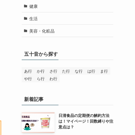
健康
生活
美容・化粧品
五十音から探す
あ行
か行
さ行
た行
な行
は行
ま行
や行
ら行
わ行
新着記事
日清食品の定期便の解約方法
は！マイページ！回数縛りや注
意点は？