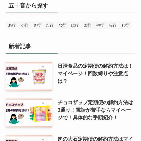
五十音から探す
あ行
か行
さ行
た行
な行
は行
ま行
や行
ら行
わ行
新着記事
日清食品の定期便の解約方法は！
マイページ！回数縛りや注意点
は？
チョコザップ定期便の解約方法は
3通り！電話が苦手ならマイペー
ジで！具体的な手順紹介！
肉の大石定期便の解約方法はマイ