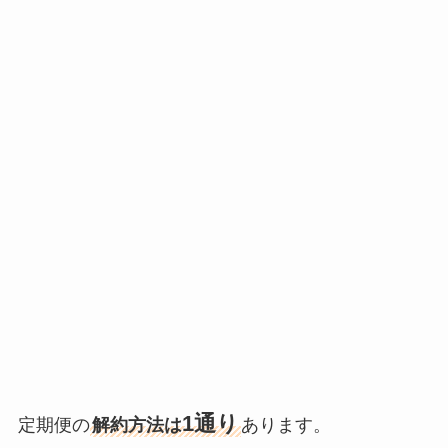
1通り
定期便の
解約方法は
あります。