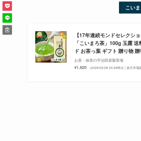
こいま
【17年連続モンドセレクシ
「こいまろ茶」100g 玉露 送
ド お茶っ葉 ギフト 贈り物 贈
お茶・抹茶の宇治田原製茶場
¥1,620
（2026/02/28 20:26時点 | 楽天市