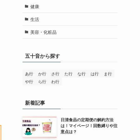
健康
生活
美容・化粧品
五十音から探す
あ行
か行
さ行
た行
な行
は行
ま行
や行
ら行
わ行
新着記事
日清食品の定期便の解約方法
は！マイページ！回数縛りや注
意点は？