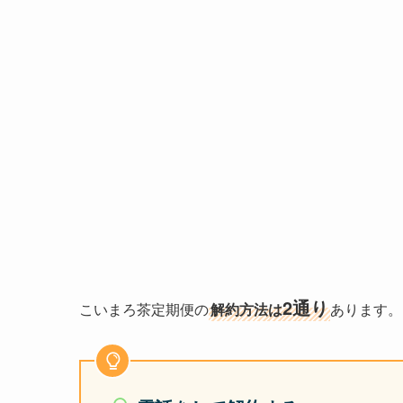
2通り
こいまろ茶定期便の
解約方法は
あります。