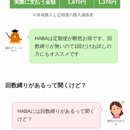
実際に支払う金額
1,870円
1,370円
※単発購入と定期便の購入価格表
HABAは定期便が断然お得です。回
数縛りが無いので1回だけお試しの
解約アドバイ
ザー
方にもオススメです
回数縛りがあるって聞くけど？
HABAには回数縛りがあるって聞く
けど？
解約のぞみさ
ん