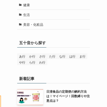
健康
生活
美容・化粧品
五十音から探す
あ行
か行
さ行
た行
な行
は行
ま行
や行
ら行
わ行
新着記事
日清食品の定期便の解約方法
は！マイページ！回数縛りや注
意点は？