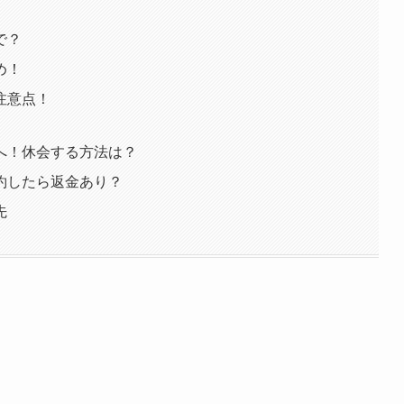
で？
め！
の注意点！
方へ！休会する方法は？
解約したら返金あり？
先