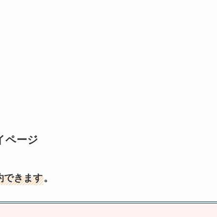
イページ
約できます
。