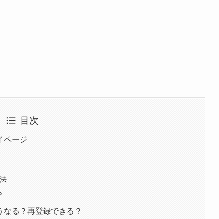
目次
マイページ
方法
？
どうなる？再登録できる？