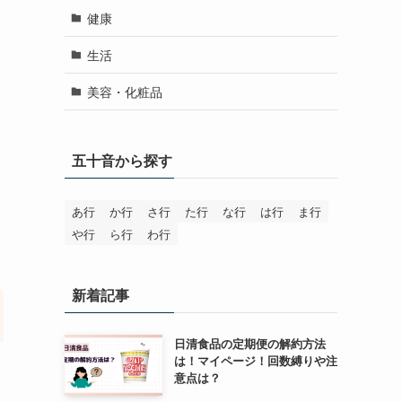
健康
生活
美容・化粧品
五十音から探す
あ行
か行
さ行
た行
な行
は行
ま行
や行
ら行
わ行
新着記事
日清食品の定期便の解約方法
は！マイページ！回数縛りや注
意点は？