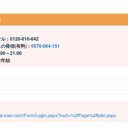
先
ヤル：
0120-010-642
らの発信
(有料)：
0570-064-151
0～21:00
末年始
.ya-man.com/Form/Login.aspx?nurl=%2fPage%2fteiki.aspx