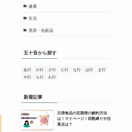
健康
生活
美容・化粧品
五十音から探す
あ行
か行
さ行
た行
な行
は行
ま行
や行
ら行
わ行
新着記事
日清食品の定期便の解約方法
は！マイページ！回数縛りや注
意点は？