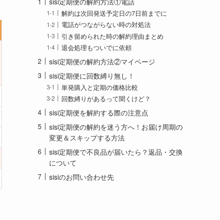
sisi定期便の解約方法①電話
解約は次回発送予定日の7日前までに
電話がつながらない時の対処法
引き留められた時の解約理由まとめ
退会処理もついでに依頼
sisi定期便の解約方法②マイページ
sisi定期便に回数縛り無し！
単発購入と定期の価格比較
回数縛りがあるって聞くけど？
sisi定期便を解約する際の注意点
sisi定期便の解約を迷う方へ！お届け周期の
変更＆スキップする方法
sisi定期便で不良品が届いたら？返品・交換
について
sisiのお問い合わせ先