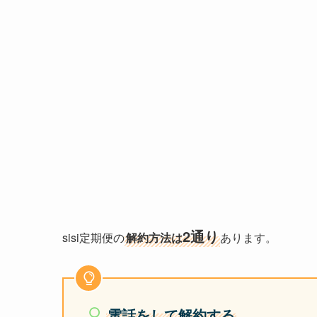
2通り
sisi定期便の
解約方法は
あります。
電話をして解約する