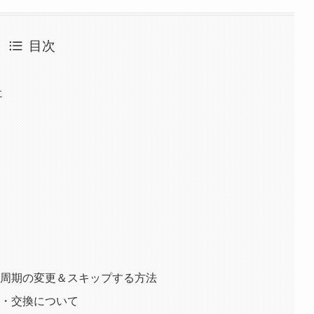
目次
に
届け周期の変更＆スキップする方法
品・交換について