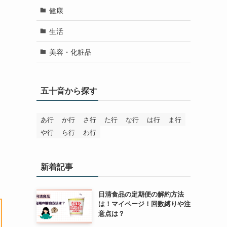
健康
生活
美容・化粧品
五十音から探す
あ行
か行
さ行
た行
な行
は行
ま行
や行
ら行
わ行
新着記事
日清食品の定期便の解約方法
は！マイページ！回数縛りや注
意点は？