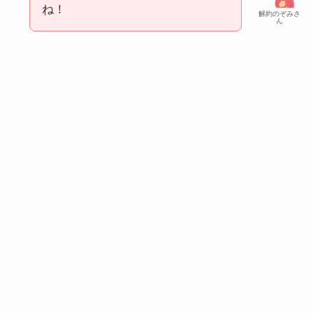
ね！
解約のぞみさ
ん