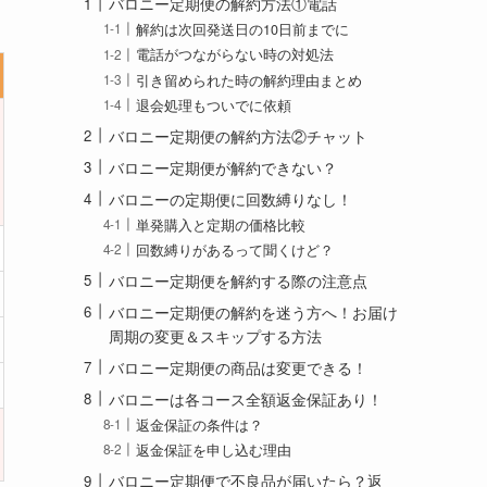
バロニー定期便の解約方法①電話
解約は次回発送日の10日前までに
電話がつながらない時の対処法
引き留められた時の解約理由まとめ
退会処理もついでに依頼
バロニー定期便の解約方法②チャット
バロニー定期便が解約できない？
バロニーの定期便に回数縛りなし！
単発購入と定期の価格比較
回数縛りがあるって聞くけど？
バロニー定期便を解約する際の注意点
バロニー定期便の解約を迷う方へ！お届け
周期の変更＆スキップする方法
バロニー定期便の商品は変更できる！
バロニーは各コース全額返金保証あり！
返金保証の条件は？
返金保証を申し込む理由
バロニー定期便で不良品が届いたら？返