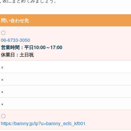
く表にまとめてみましょう。
問い合わせ先
〇
06‐6733‐3050
営業時間：平日10:00～17:00
休業日：土日祝
×
×
×
×
〇
https://barony.jp/lp?u=barony_ecfc_kf001