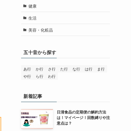
健康
生活
美容・化粧品
五十音から探す
あ行
か行
さ行
た行
な行
は行
ま行
や行
ら行
わ行
新着記事
日清食品の定期便の解約方法
は！マイページ！回数縛りや注
意点は？