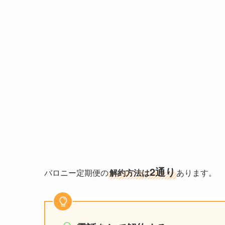
2通り
バロニー定期便の
解約方法は
あります。